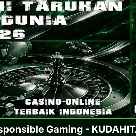
sponsible Gaming - KUDAHI