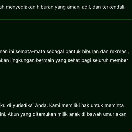
h menyediakan hiburan yang aman, adil, dan terkendali.
 ini semata-mata sebagai bentuk hiburan dan rekreasi,
kan lingkungan bermain yang sehat bagi seluruh member
ku di yurisdiksi Anda. Kami memiliki hak untuk meminta
ini. Akun yang ditemukan milik anak di bawah umur akan