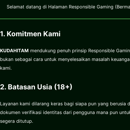
Selamat datang di Halaman Responsible Gaming (Berm
1. Komitmen Kami
KUDAHITAM
mendukung penuh prinsip Responsible Gaming
bukan sebagai cara untuk menyelesaikan masalah keuanga
kami.
2. Batasan Usia (18+)
Layanan kami dilarang keras bagi siapa pun yang berusia d
dokumen verifikasi identitas dari pengguna mana pun unt
segera ditutup.